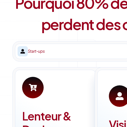
Pourquoi 80% des
perdent des o
Start-ups
Lenteur &
Visi