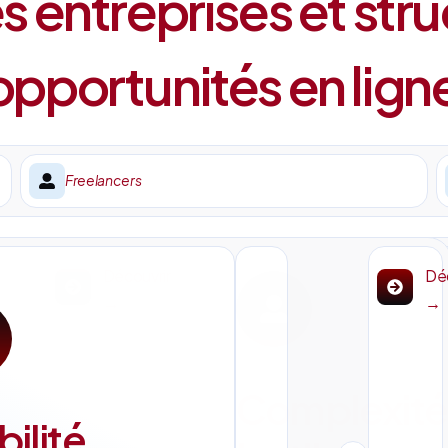
 entreprises et stru
pportunités en lign
Freelancers
Découvrir
Déc
→
→
Complexité
bilité