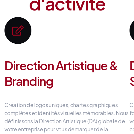
d'activité
Direction Artistique &
Branding
Création de logos uniques, chartes graphiques
C
complètes et identités visuelles mémorables
.
Nous
f
définissons la Direction Artistique (DA) globale de
v
votre entreprise
pour vous démarquer de la
c