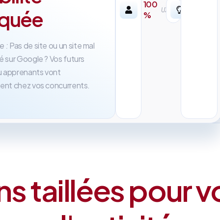
inutile
100
r-
UX/UI
oquée
%
sure
Problème :
Des agences
traditionnelles qui mettent 6 
e :
Pas de site ou un site mal
à livrer et vous facturent des
é sur Google ? Vos futurs
abonnements incompréhensib
ou apprenants vont
ent chez vos concurrents.
ns taillées pour v