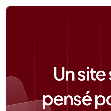
Un site
pensé po