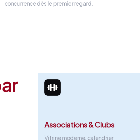
concurrence dès le premier regard
.
par
Associations & Clubs
Vitrine moderne, calendrier