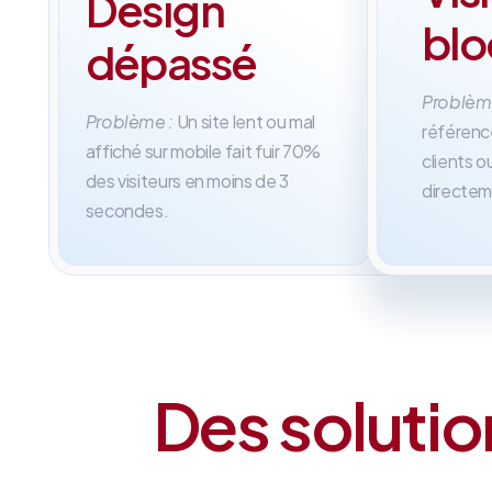
Design
100
Su
bl
%
me
dépassé
Problèm
Problème :
Un site lent ou mal
référenc
affiché sur mobile fait fuir 70%
clients 
des visiteurs en moins de 3
directem
secondes.
Des solutio