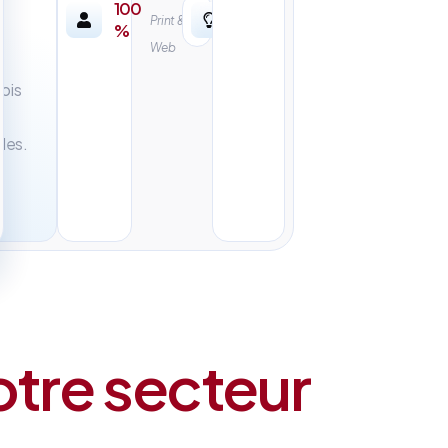
100
Print &
%
Web
mois
les.
otre secteur