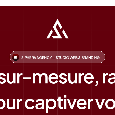
SIPHERA AGENCY — STUDIO WEB & BRANDING
 sur-mesure, r
ur captiver vos