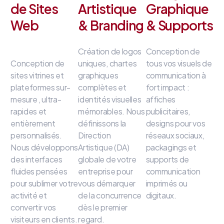
de Sites
Artistique
Graphique
Web
& Branding
& Supports
Création de logos
Conception de
Conception de
uniques, chartes
tous vos visuels de
sites vitrines et
graphiques
communication à
plateformes sur-
complètes et
fort impact
:
mesure
, ultra-
identités visuelles
affiches
rapides et
mémorables
.
Nous
publicitaires,
entièrement
définissons la
designs pour vos
personnalisés
.
Direction
réseaux sociaux,
Nous développons
Artistique (DA)
packagings et
des interfaces
globale de votre
supports de
fluides
pensées
entreprise
pour
communication
pour sublimer votre
vous démarquer
imprimés ou
activité et
de la concurrence
digitaux
.
convertir vos
dès le premier
visiteurs en clients
.
regard
.