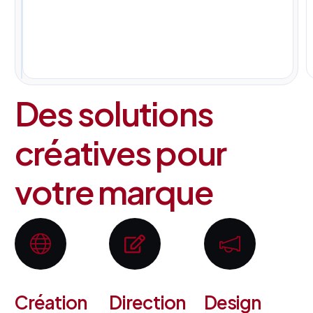
pour
tous
vos
projets.
Des solutions
créatives pour
votre marque
Création
Direction
Design