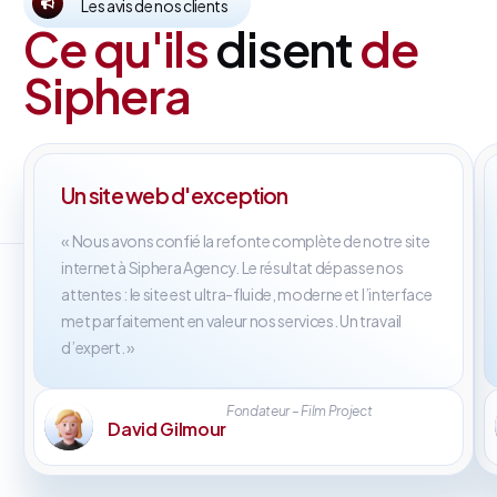
Les avis de nos clients
Ce qu'ils
disent
de
Siphera
Un site web d'exception
« Nous avons confié la refonte complète de notre site
internet à Siphera Agency. Le résultat dépasse nos
attentes : le site est ultra-fluide, moderne et l’interface
met parfaitement en valeur nos services. Un travail
d’expert. »
Fondateur – Film Project
David Gilmour