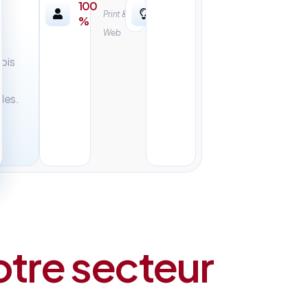
100
Print &
%
Web
mois
les.
otre secteur