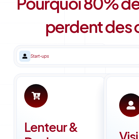
Pourquoi 80% des
perdent des o
Start-ups
Lenteur &
Visi