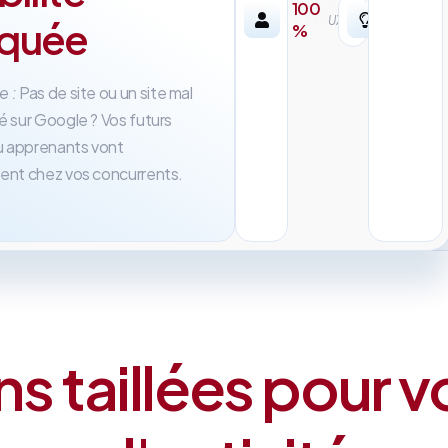
inutile
100
r-
UX/UI
oquée
%
sure
Problème :
Des agences
traditionnelles qui mettent 6 
e :
Pas de site ou un site mal
à livrer et vous facturent des
é sur Google ? Vos futurs
abonnements incompréhensib
ou apprenants vont
ent chez vos concurrents.
ns taillées pour v