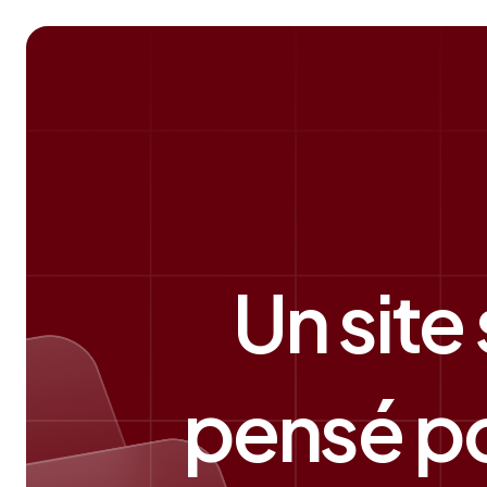
Un site
pensé po