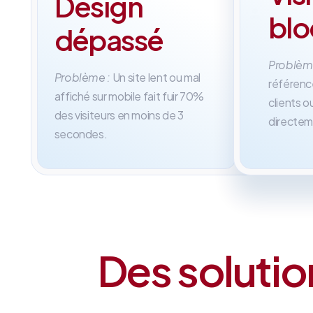
Design
100
Su
bl
%
me
dépassé
Problèm
Problème :
Un site lent ou mal
référenc
affiché sur mobile fait fuir 70%
clients 
des visiteurs en moins de 3
directem
secondes.
Des solutio