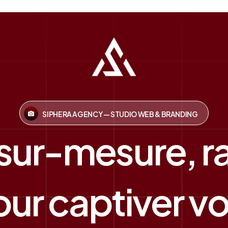
SIPHERA AGENCY — STUDIO WEB & BRANDING
 sur-mesure, r
ur captiver vos