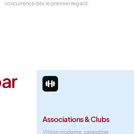
concurrence dès le premier regard
.
par
Associations & Clubs
Vitrine moderne, calendrier