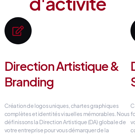
d'activité
Direction Artistique &
Branding
Création de logos uniques, chartes graphiques
C
complètes et identités visuelles mémorables
.
Nous
f
définissons la Direction Artistique (DA) globale de
v
votre entreprise
pour vous démarquer de la
c