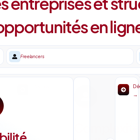
 entreprises et stru
pportunités en lign
Freelancers
Découvrir
Déc
→
→
Complexité
bilité