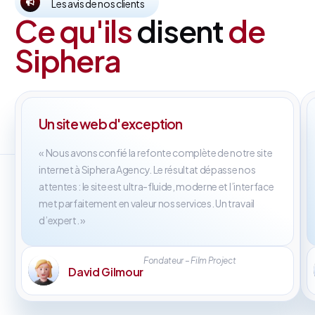
Les avis de nos clients
Ce qu'ils
disent
de
Siphera
Un site web d'exception
« Nous avons confié la refonte complète de notre site
internet à Siphera Agency. Le résultat dépasse nos
attentes : le site est ultra-fluide, moderne et l’interface
met parfaitement en valeur nos services. Un travail
d’expert. »
Fondateur – Film Project
David Gilmour