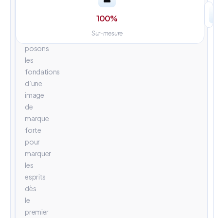
univers
visuels
100
%
percutants.
Sur-mesure
Nous
posons
les
fondations
d’une
image
de
marque
forte
pour
marquer
les
esprits
dès
le
premier