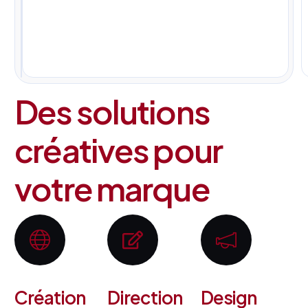
pour
tous
vos
projets.
Des solutions
créatives pour
votre marque
Création
Direction
Design