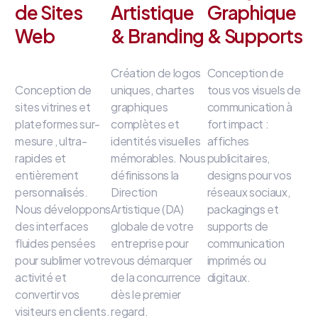
de Sites
Artistique
Graphique
Web
& Branding
& Supports
Création de logos
Conception de
Conception de
uniques, chartes
tous vos visuels de
sites vitrines et
graphiques
communication à
plateformes sur-
complètes et
fort impact
:
mesure
, ultra-
identités visuelles
affiches
rapides et
mémorables
.
Nous
publicitaires,
entièrement
définissons la
designs pour vos
personnalisés
.
Direction
réseaux sociaux,
Nous développons
Artistique (DA)
packagings et
des interfaces
globale de votre
supports de
fluides
pensées
entreprise
pour
communication
pour sublimer votre
vous démarquer
imprimés ou
activité et
de la concurrence
digitaux
.
convertir vos
dès le premier
visiteurs en clients
.
regard
.