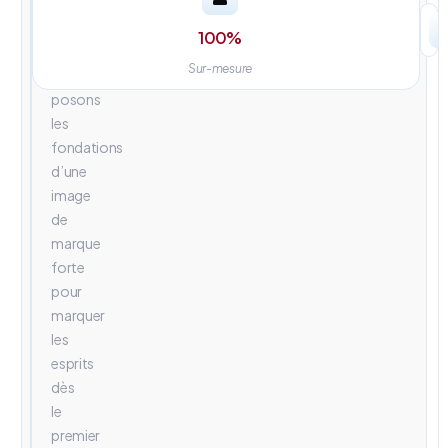
univers
visuels
100
%
percutants.
Sur-mesure
Nous
posons
les
fondations
d’une
image
de
marque
forte
pour
marquer
les
esprits
dès
le
premier