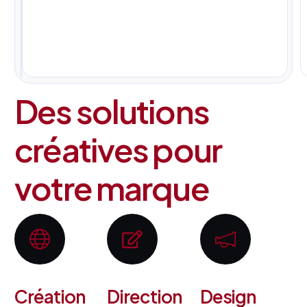
pour
tous
vos
projets.
Des solutions
créatives pour
votre marque
Création
Direction
Design