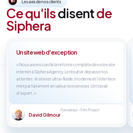
Les avis de nos clients
Ce qu'ils
disent
de
Siphera
Un site web d'exception
« Nous avons confié la refonte complète de notre site
internet à Siphera Agency. Le résultat dépasse nos
attentes : le site est ultra-fluide, moderne et l’interface
met parfaitement en valeur nos services. Un travail
d’expert. »
Fondateur – Film Project
David Gilmour