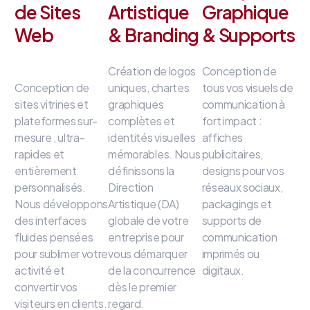
de Sites
Artistique
Graphique
Web
& Branding
& Supports
Création de logos
Conception de
Conception de
uniques, chartes
tous vos visuels de
sites vitrines et
graphiques
communication à
plateformes sur-
complètes et
fort impact
:
mesure
, ultra-
identités visuelles
affiches
rapides et
mémorables
.
Nous
publicitaires,
entièrement
définissons la
designs pour vos
personnalisés
.
Direction
réseaux sociaux,
Nous développons
Artistique (DA)
packagings et
des interfaces
globale de votre
supports de
fluides
pensées
entreprise
pour
communication
pour sublimer votre
vous démarquer
imprimés ou
activité et
de la concurrence
digitaux
.
convertir vos
dès le premier
visiteurs en clients
.
regard
.