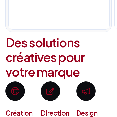
pour
tous
vos
projets.
Des solutions
créatives pour
votre marque
Création
Direction
Design