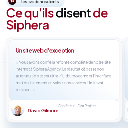
Les avis de nos clients
Ce qu'ils
disent
de
Siphera
Un site web d'exception
« Nous avons confié la refonte complète de notre site
internet à Siphera Agency. Le résultat dépasse nos
attentes : le site est ultra-fluide, moderne et l’interface
met parfaitement en valeur nos services. Un travail
d’expert. »
Fondateur – Film Project
David Gilmour