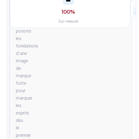
univers
visuels
100
%
percutants.
Sur-mesure
Nous
posons
les
fondations
d’une
image
de
marque
forte
pour
marquer
les
esprits
dès
le
premier