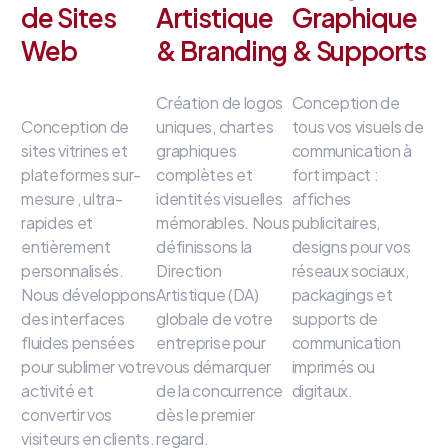
de Sites
Artistique
Graphique
Web
& Branding
& Supports
Création de logos
Conception de
Conception de
uniques, chartes
tous vos visuels de
sites vitrines et
graphiques
communication à
plateformes sur-
complètes et
fort impact
:
mesure
, ultra-
identités visuelles
affiches
rapides et
mémorables
.
Nous
publicitaires,
entièrement
définissons la
designs pour vos
personnalisés
.
Direction
réseaux sociaux,
Nous développons
Artistique (DA)
packagings et
des interfaces
globale de votre
supports de
fluides
pensées
entreprise
pour
communication
pour sublimer votre
vous démarquer
imprimés ou
activité et
de la concurrence
digitaux
.
convertir vos
dès le premier
visiteurs en clients
.
regard
.