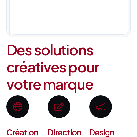
pour
tous
vos
projets.
Des solutions
créatives pour
votre marque
Création
Direction
Design