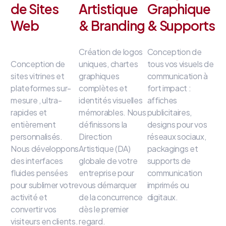
de Sites
Artistique
Graphique
Web
& Branding
& Supports
Création de logos
Conception de
Conception de
uniques, chartes
tous vos visuels de
sites vitrines et
graphiques
communication à
plateformes sur-
complètes et
fort impact
:
mesure
, ultra-
identités visuelles
affiches
rapides et
mémorables
.
Nous
publicitaires,
entièrement
définissons la
designs pour vos
personnalisés
.
Direction
réseaux sociaux,
Nous développons
Artistique (DA)
packagings et
des interfaces
globale de votre
supports de
fluides
pensées
entreprise
pour
communication
pour sublimer votre
vous démarquer
imprimés ou
activité et
de la concurrence
digitaux
.
convertir vos
dès le premier
visiteurs en clients
.
regard
.