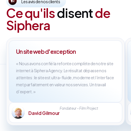
Les avis de nos clients
Ce qu'ils
disent
de
Siphera
Un site web d'exception
« Nous avons confié la refonte complète de notre site
internet à Siphera Agency. Le résultat dépasse nos
attentes : le site est ultra-fluide, moderne et l’interface
met parfaitement en valeur nos services. Un travail
d’expert. »
Fondateur – Film Project
David Gilmour