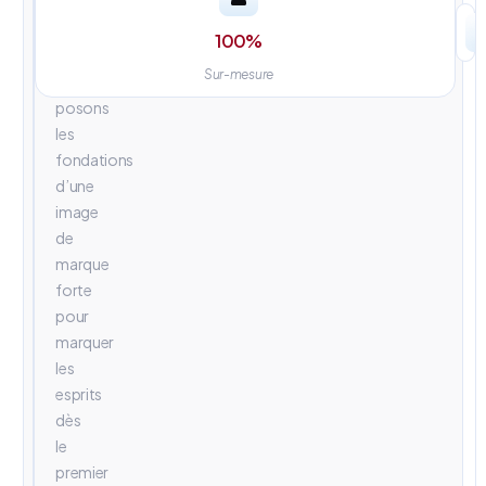
univers
visuels
100
%
percutants.
Sur-mesure
Nous
posons
les
fondations
d’une
image
de
marque
forte
pour
marquer
les
esprits
dès
le
premier