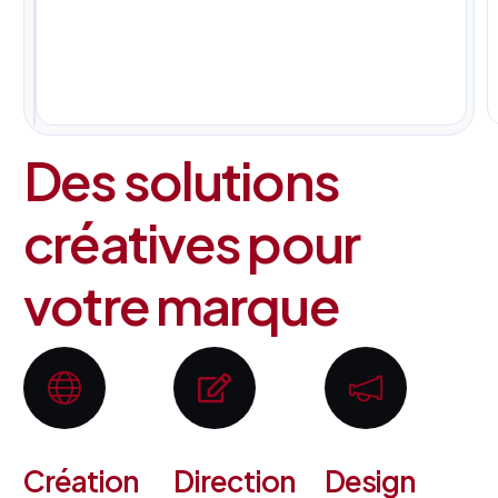
pour
tous
vos
projets.
Des solutions
créatives pour
votre marque
Création
Direction
Design