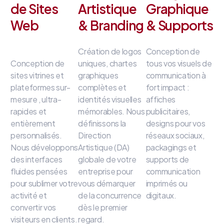
de Sites
Artistique
Graphique
Web
& Branding
& Supports
Création de logos
Conception de
Conception de
uniques, chartes
tous vos visuels de
sites vitrines et
graphiques
communication à
plateformes sur-
complètes et
fort impact
:
mesure
, ultra-
identités visuelles
affiches
rapides et
mémorables
.
Nous
publicitaires,
entièrement
définissons la
designs pour vos
personnalisés
.
Direction
réseaux sociaux,
Nous développons
Artistique (DA)
packagings et
des interfaces
globale de votre
supports de
fluides
pensées
entreprise
pour
communication
pour sublimer votre
vous démarquer
imprimés ou
activité et
de la concurrence
digitaux
.
convertir vos
dès le premier
visiteurs en clients
.
regard
.