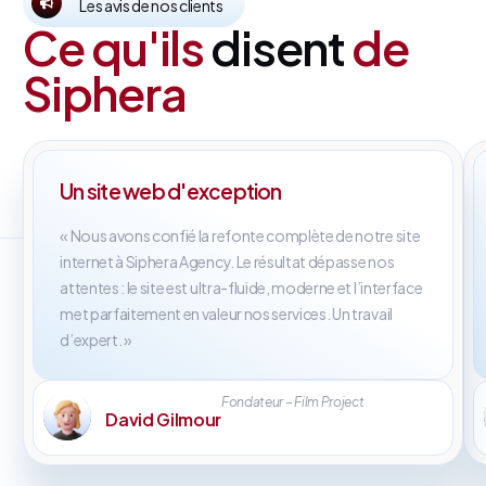
Les avis de nos clients
Ce qu'ils
disent
de
Siphera
Un site web d'exception
« Nous avons confié la refonte complète de notre site
internet à Siphera Agency. Le résultat dépasse nos
attentes : le site est ultra-fluide, moderne et l’interface
met parfaitement en valeur nos services. Un travail
d’expert. »
Fondateur – Film Project
David Gilmour