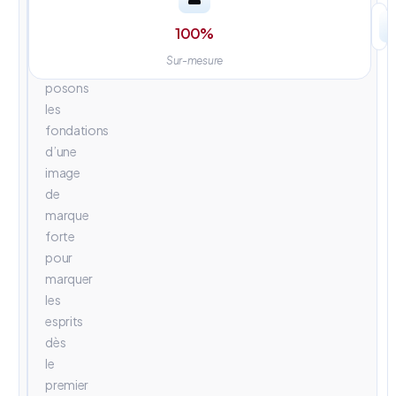
univers
visuels
100
%
percutants.
Sur-mesure
Nous
posons
les
fondations
d’une
image
de
marque
forte
pour
marquer
les
esprits
dès
le
premier