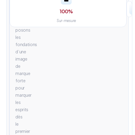
univers
visuels
100
%
percutants.
Sur-mesure
Nous
posons
les
fondations
d’une
image
de
marque
forte
pour
marquer
les
esprits
dès
le
premier