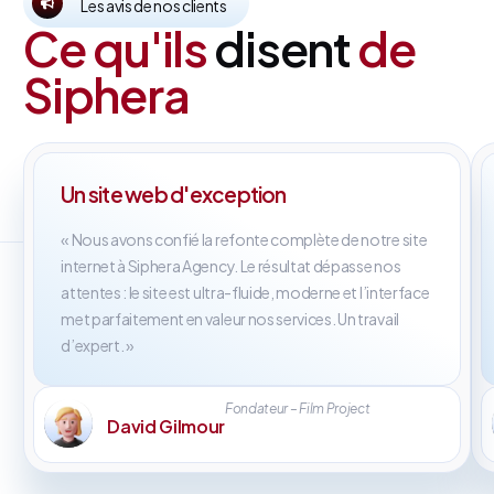
Les avis de nos clients
Ce qu'ils
disent
de
Siphera
Un site web d'exception
« Nous avons confié la refonte complète de notre site
internet à Siphera Agency. Le résultat dépasse nos
attentes : le site est ultra-fluide, moderne et l’interface
met parfaitement en valeur nos services. Un travail
d’expert. »
Fondateur – Film Project
David Gilmour