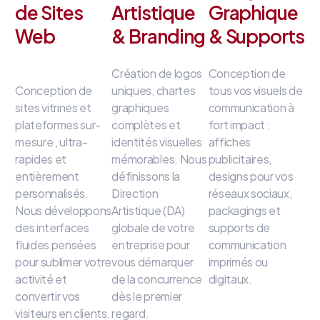
de Sites
Artistique
Graphique
Web
& Branding
& Supports
Création de logos
Conception de
Conception de
uniques, chartes
tous vos visuels de
sites vitrines et
graphiques
communication à
plateformes sur-
complètes et
fort impact
:
mesure
, ultra-
identités visuelles
affiches
rapides et
mémorables
.
Nous
publicitaires,
entièrement
définissons la
designs pour vos
personnalisés
.
Direction
réseaux sociaux,
Nous développons
Artistique (DA)
packagings et
des interfaces
globale de votre
supports de
fluides
pensées
entreprise
pour
communication
pour sublimer votre
vous démarquer
imprimés ou
activité et
de la concurrence
digitaux
.
convertir vos
dès le premier
visiteurs en clients
.
regard
.