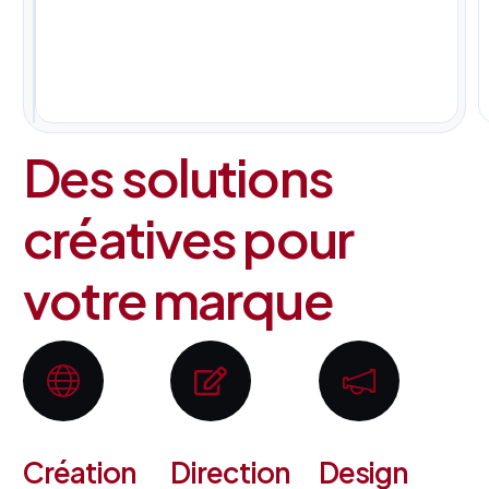
pour
tous
vos
projets.
Des solutions
créatives pour
votre marque
Création
Direction
Design