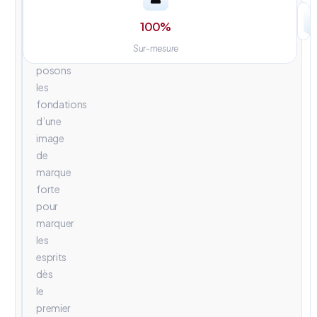
univers
visuels
100
%
percutants.
Sur-mesure
Nous
posons
les
fondations
d’une
image
de
marque
forte
pour
marquer
les
esprits
dès
le
premier