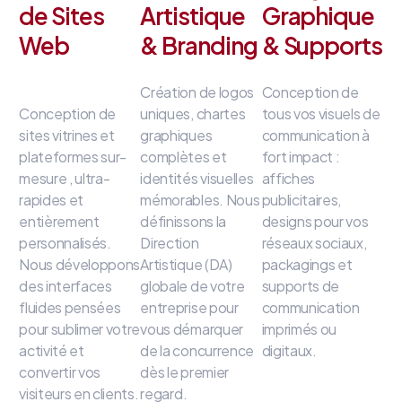
de Sites
Artistique
Graphique
Web
& Branding
& Supports
Création de logos
Conception de
Conception de
uniques, chartes
tous vos visuels de
sites vitrines et
graphiques
communication à
plateformes sur-
complètes et
fort impact
:
mesure
, ultra-
identités visuelles
affiches
rapides et
mémorables
.
Nous
publicitaires,
entièrement
définissons la
designs pour vos
personnalisés
.
Direction
réseaux sociaux,
Nous développons
Artistique (DA)
packagings et
des interfaces
globale de votre
supports de
fluides
pensées
entreprise
pour
communication
pour sublimer votre
vous démarquer
imprimés ou
activité et
de la concurrence
digitaux
.
convertir vos
dès le premier
visiteurs en clients
.
regard
.