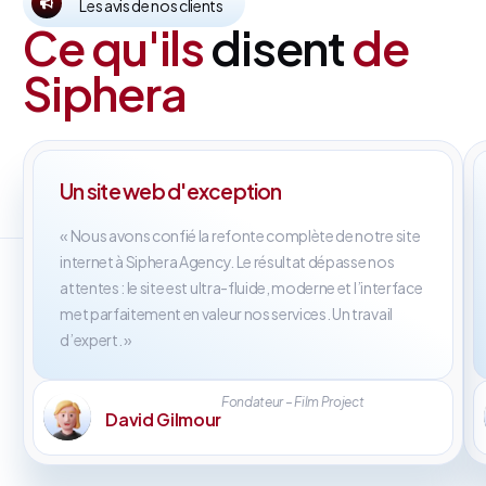
Les avis de nos clients
Ce qu'ils
disent
de
Siphera
Un site web d'exception
« Nous avons confié la refonte complète de notre site
internet à Siphera Agency. Le résultat dépasse nos
attentes : le site est ultra-fluide, moderne et l’interface
met parfaitement en valeur nos services. Un travail
d’expert. »
Fondateur – Film Project
David Gilmour