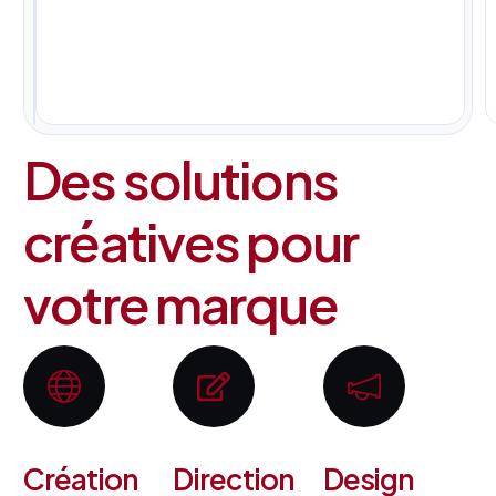
pour
tous
vos
projets.
Des solutions
créatives pour
votre marque
Création
Direction
Design