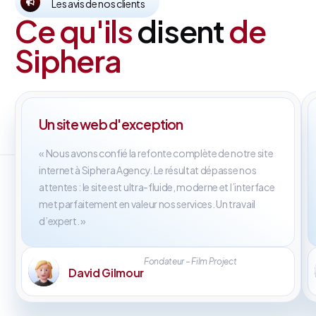
Les avis de nos clients
Ce qu'ils
disent
de
Siphera
Un site web d'exception
« Nous avons confié la refonte complète de notre site
internet à Siphera Agency. Le résultat dépasse nos
attentes : le site est ultra-fluide, moderne et l’interface
met parfaitement en valeur nos services. Un travail
d’expert. »
Fondateur – Film Project
David Gilmour