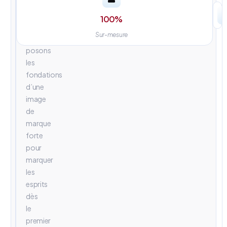
univers
visuels
100
%
percutants.
Sur-mesure
Nous
posons
les
fondations
d’une
image
de
marque
forte
pour
marquer
les
esprits
dès
le
premier