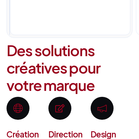
pour
tous
vos
projets.
Des solutions
créatives pour
votre marque
Création
Direction
Design