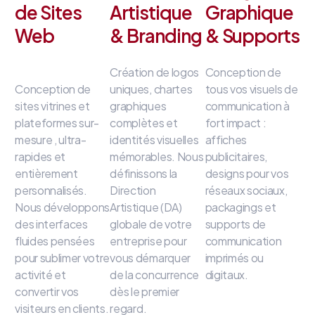
de Sites
Artistique
Graphique
Web
& Branding
& Supports
Création de logos
Conception de
Conception de
uniques, chartes
tous vos visuels de
sites vitrines et
graphiques
communication à
plateformes sur-
complètes et
fort impact
:
mesure
, ultra-
identités visuelles
affiches
rapides et
mémorables
.
Nous
publicitaires,
entièrement
définissons la
designs pour vos
personnalisés
.
Direction
réseaux sociaux,
Nous développons
Artistique (DA)
packagings et
des interfaces
globale de votre
supports de
fluides
pensées
entreprise
pour
communication
pour sublimer votre
vous démarquer
imprimés ou
activité et
de la concurrence
digitaux
.
convertir vos
dès le premier
visiteurs en clients
.
regard
.