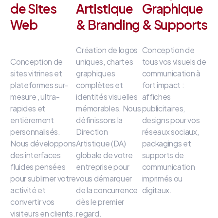
de Sites
Artistique
Graphique
Web
& Branding
& Supports
Création de logos
Conception de
Conception de
uniques, chartes
tous vos visuels de
sites vitrines et
graphiques
communication à
plateformes sur-
complètes et
fort impact
:
mesure
, ultra-
identités visuelles
affiches
rapides et
mémorables
.
Nous
publicitaires,
entièrement
définissons la
designs pour vos
personnalisés
.
Direction
réseaux sociaux,
Nous développons
Artistique (DA)
packagings et
des interfaces
globale de votre
supports de
fluides
pensées
entreprise
pour
communication
pour sublimer votre
vous démarquer
imprimés ou
activité et
de la concurrence
digitaux
.
convertir vos
dès le premier
visiteurs en clients
.
regard
.