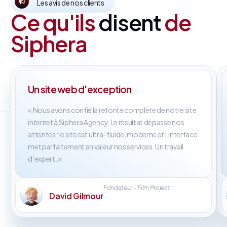
Les avis de nos clients
Ce qu'ils
disent
de
Siphera
Un site web d'exception
« Nous avons confié la refonte complète de notre site
internet à Siphera Agency. Le résultat dépasse nos
attentes : le site est ultra-fluide, moderne et l’interface
met parfaitement en valeur nos services. Un travail
d’expert. »
Fondateur – Film Project
David Gilmour