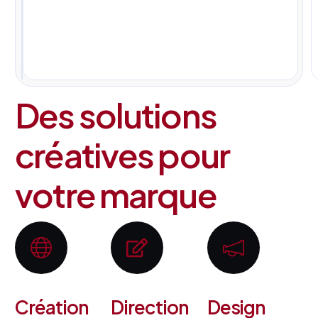
pour
tous
vos
projets.
Des solutions
créatives pour
votre marque
Création
Direction
Design