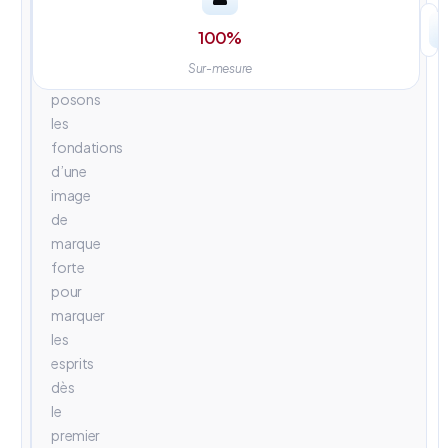
univers
visuels
100
%
percutants.
Sur-mesure
Nous
posons
les
fondations
d’une
image
de
marque
forte
pour
marquer
les
esprits
dès
le
premier