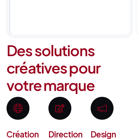
pour
tous
vos
projets.
Des solutions
créatives pour
votre marque
Création
Direction
Design