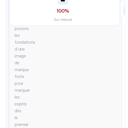
univers
visuels
100
%
percutants.
Sur-mesure
Nous
posons
les
fondations
d’une
image
de
marque
forte
pour
marquer
les
esprits
dès
le
premier