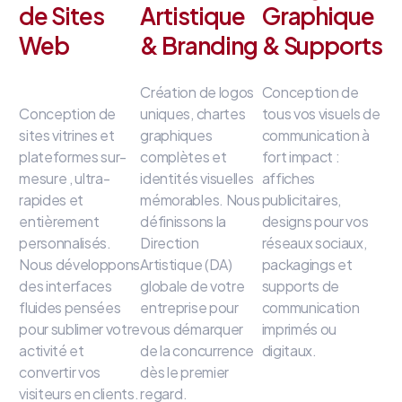
de Sites
Artistique
Graphique
Web
& Branding
& Supports
Création de logos
Conception de
Conception de
uniques, chartes
tous vos visuels de
sites vitrines et
graphiques
communication à
plateformes sur-
complètes et
fort impact
:
mesure
, ultra-
identités visuelles
affiches
rapides et
mémorables
.
Nous
publicitaires,
entièrement
définissons la
designs pour vos
personnalisés
.
Direction
réseaux sociaux,
Nous développons
Artistique (DA)
packagings et
des interfaces
globale de votre
supports de
fluides
pensées
entreprise
pour
communication
pour sublimer votre
vous démarquer
imprimés ou
activité et
de la concurrence
digitaux
.
convertir vos
dès le premier
visiteurs en clients
.
regard
.