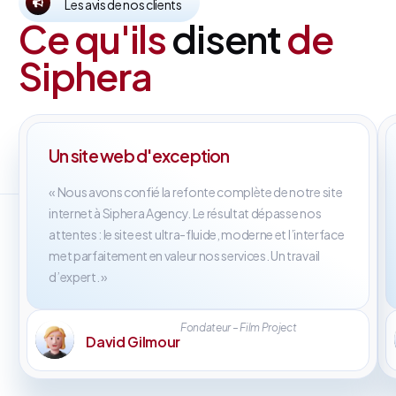
Les avis de nos clients
Ce qu'ils
disent
de
Siphera
Un site web d'exception
« Nous avons confié la refonte complète de notre site
internet à Siphera Agency. Le résultat dépasse nos
attentes : le site est ultra-fluide, moderne et l’interface
met parfaitement en valeur nos services. Un travail
d’expert. »
Fondateur – Film Project
David Gilmour