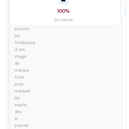
univers
visuels
100
%
percutants.
Sur-mesure
Nous
posons
les
fondations
d’une
image
de
marque
forte
pour
marquer
les
esprits
dès
le
premier