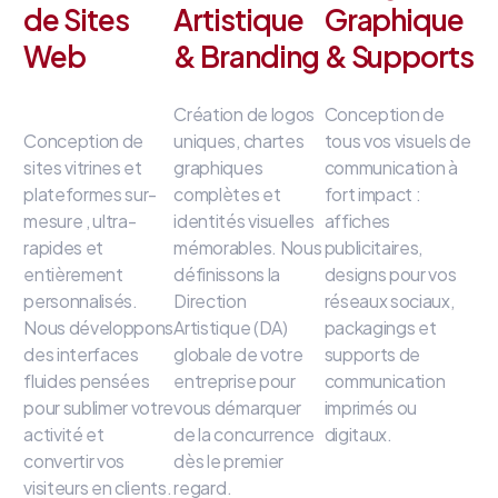
de Sites
Artistique
Graphique
Web
& Branding
& Supports
Création de logos
Conception de
Conception de
uniques, chartes
tous vos visuels de
sites vitrines et
graphiques
communication à
plateformes sur-
complètes et
fort impact
:
mesure
, ultra-
identités visuelles
affiches
rapides et
mémorables
.
Nous
publicitaires,
entièrement
définissons la
designs pour vos
personnalisés
.
Direction
réseaux sociaux,
Nous développons
Artistique (DA)
packagings et
des interfaces
globale de votre
supports de
fluides
pensées
entreprise
pour
communication
pour sublimer votre
vous démarquer
imprimés ou
activité et
de la concurrence
digitaux
.
convertir vos
dès le premier
visiteurs en clients
.
regard
.