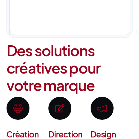
pour
tous
vos
projets.
Des solutions
créatives pour
votre marque
Création
Direction
Design