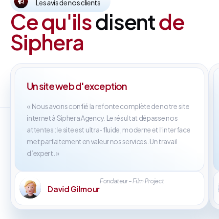
Les avis de nos clients
Ce qu'ils
disent
de
Siphera
Un site web d'exception
« Nous avons confié la refonte complète de notre site
internet à Siphera Agency. Le résultat dépasse nos
attentes : le site est ultra-fluide, moderne et l’interface
met parfaitement en valeur nos services. Un travail
d’expert. »
Fondateur – Film Project
David Gilmour