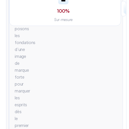
univers
visuels
100
%
percutants.
Sur-mesure
Nous
posons
les
fondations
d’une
image
de
marque
forte
pour
marquer
les
esprits
dès
le
premier