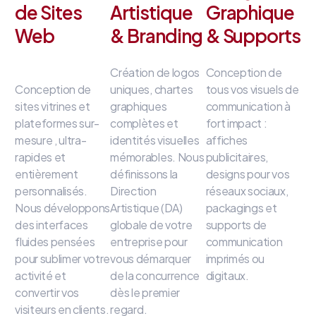
de Sites
Artistique
Graphique
Web
& Branding
& Supports
Création de logos
Conception de
Conception de
uniques, chartes
tous vos visuels de
sites vitrines et
graphiques
communication à
plateformes sur-
complètes et
fort impact
:
mesure
, ultra-
identités visuelles
affiches
rapides et
mémorables
.
Nous
publicitaires,
entièrement
définissons la
designs pour vos
personnalisés
.
Direction
réseaux sociaux,
Nous développons
Artistique (DA)
packagings et
des interfaces
globale de votre
supports de
fluides
pensées
entreprise
pour
communication
pour sublimer votre
vous démarquer
imprimés ou
activité et
de la concurrence
digitaux
.
convertir vos
dès le premier
visiteurs en clients
.
regard
.