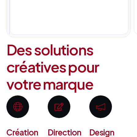
pour
tous
vos
projets.
Des solutions
créatives pour
votre marque
Création
Direction
Design