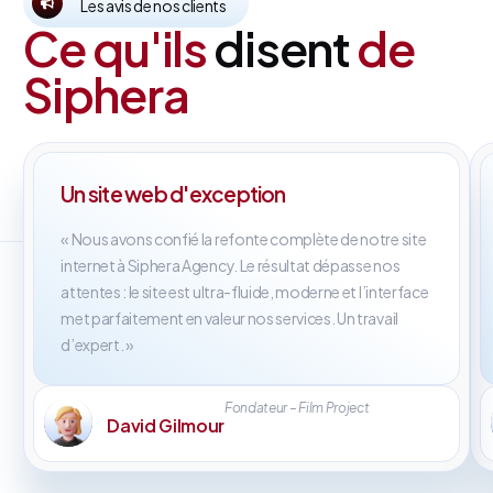
Les avis de nos clients
Ce qu'ils
disent
de
Siphera
Un site web d'exception
« Nous avons confié la refonte complète de notre site
internet à Siphera Agency. Le résultat dépasse nos
attentes : le site est ultra-fluide, moderne et l’interface
met parfaitement en valeur nos services. Un travail
d’expert. »
Fondateur – Film Project
David Gilmour