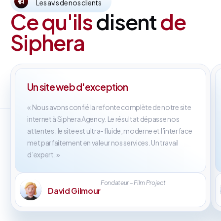
Les avis de nos clients
Ce qu'ils
disent
de
Siphera
Un site web d'exception
« Nous avons confié la refonte complète de notre site
internet à Siphera Agency. Le résultat dépasse nos
attentes : le site est ultra-fluide, moderne et l’interface
met parfaitement en valeur nos services. Un travail
d’expert. »
Fondateur – Film Project
David Gilmour