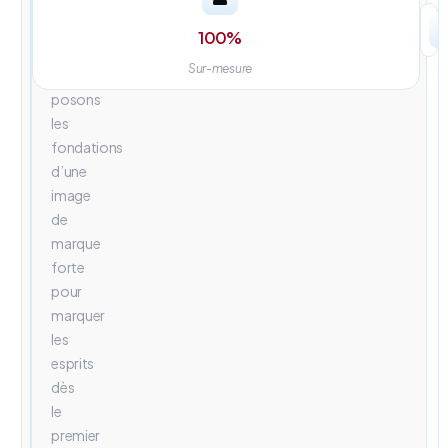
univers
visuels
100
%
percutants.
Sur-mesure
Nous
posons
les
fondations
d’une
image
de
marque
forte
pour
marquer
les
esprits
dès
le
premier