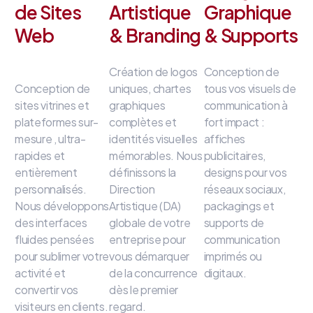
de Sites
Artistique
Graphique
Web
& Branding
& Supports
Création de logos
Conception de
Conception de
uniques, chartes
tous vos visuels de
sites vitrines et
graphiques
communication à
plateformes sur-
complètes et
fort impact
:
mesure
, ultra-
identités visuelles
affiches
rapides et
mémorables
.
Nous
publicitaires,
entièrement
définissons la
designs pour vos
personnalisés
.
Direction
réseaux sociaux,
Nous développons
Artistique (DA)
packagings et
des interfaces
globale de votre
supports de
fluides
pensées
entreprise
pour
communication
pour sublimer votre
vous démarquer
imprimés ou
activité et
de la concurrence
digitaux
.
convertir vos
dès le premier
visiteurs en clients
.
regard
.