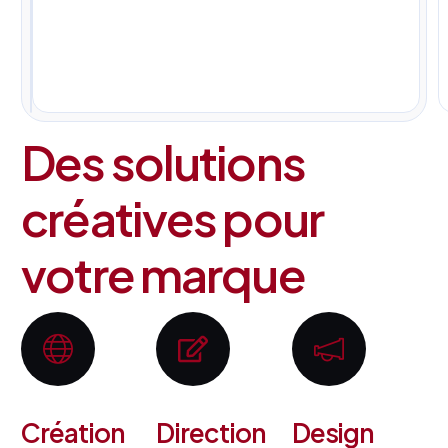
pour
tous
vos
projets.
Des solutions
créatives pour
votre marque
Création
Direction
Design