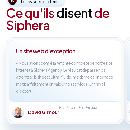
Les avis de nos clients
Ce qu'ils
disent
de
Siphera
Un site web d'exception
« Nous avons confié la refonte complète de notre site
internet à Siphera Agency. Le résultat dépasse nos
attentes : le site est ultra-fluide, moderne et l’interface
met parfaitement en valeur nos services. Un travail
d’expert. »
Fondateur – Film Project
David Gilmour