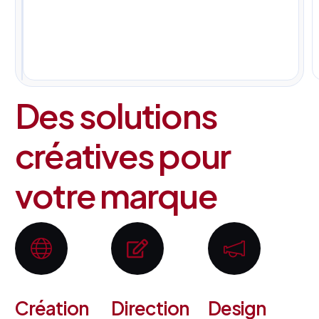
pour
tous
vos
projets.
Des solutions
créatives pour
votre marque
Création
Direction
Design