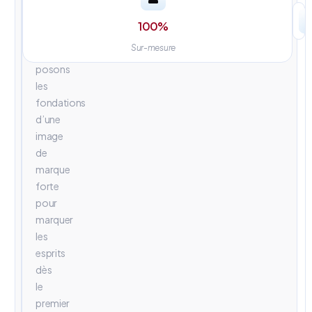
univers
visuels
100
%
percutants.
Sur-mesure
Nous
posons
les
fondations
d’une
image
de
marque
forte
pour
marquer
les
esprits
dès
le
premier