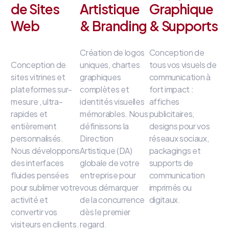
de Sites
Artistique
Graphique
Web
& Branding
& Supports
Création de logos
Conception de
Conception de
uniques, chartes
tous vos visuels de
sites vitrines et
graphiques
communication à
plateformes sur-
complètes et
fort impact
:
mesure
, ultra-
identités visuelles
affiches
rapides et
mémorables
.
Nous
publicitaires,
entièrement
définissons la
designs pour vos
personnalisés
.
Direction
réseaux sociaux,
Nous développons
Artistique (DA)
packagings et
des interfaces
globale de votre
supports de
fluides
pensées
entreprise
pour
communication
pour sublimer votre
vous démarquer
imprimés ou
activité et
de la concurrence
digitaux
.
convertir vos
dès le premier
visiteurs en clients
.
regard
.