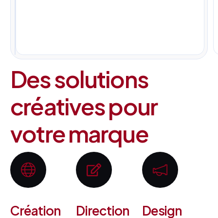
pour
tous
vos
projets.
Des solutions
créatives pour
votre marque
Création
Direction
Design