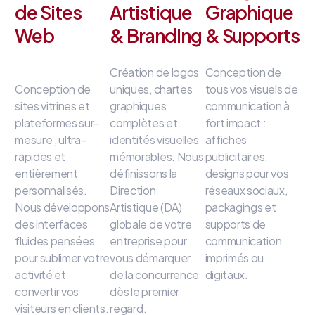
de Sites
Artistique
Graphique
Web
& Branding
& Supports
Création de logos
Conception de
Conception de
uniques, chartes
tous vos visuels de
sites vitrines et
graphiques
communication à
plateformes sur-
complètes et
fort impact
:
mesure
, ultra-
identités visuelles
affiches
rapides et
mémorables
.
Nous
publicitaires,
entièrement
définissons la
designs pour vos
personnalisés
.
Direction
réseaux sociaux,
Nous développons
Artistique (DA)
packagings et
des interfaces
globale de votre
supports de
fluides
pensées
entreprise
pour
communication
pour sublimer votre
vous démarquer
imprimés ou
activité et
de la concurrence
digitaux
.
convertir vos
dès le premier
visiteurs en clients
.
regard
.