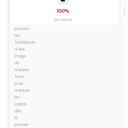
univers
visuels
100
%
percutants.
Sur-mesure
Nous
posons
les
fondations
d’une
image
de
marque
forte
pour
marquer
les
esprits
dès
le
premier