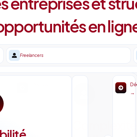
 entreprises et stru
pportunités en lign
Freelancers
Découvrir
Déc
→
→
Complexité
bilité