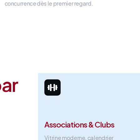
concurrence dès le premier regard
.
par
Associations & Clubs
Vitrine moderne, calendrier