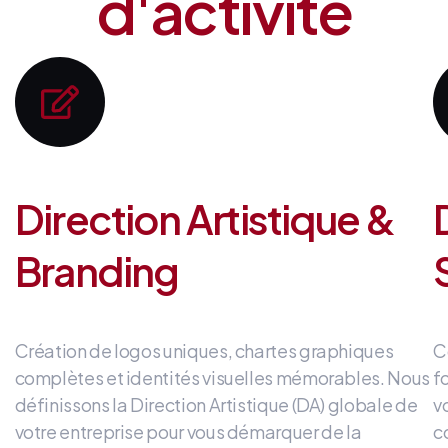
d'activité
Direction Artistique &
Branding
Création de logos uniques, chartes graphiques
C
complètes et identités visuelles mémorables
.
Nous
f
définissons la Direction Artistique (DA) globale de
v
votre entreprise
pour vous démarquer de la
c