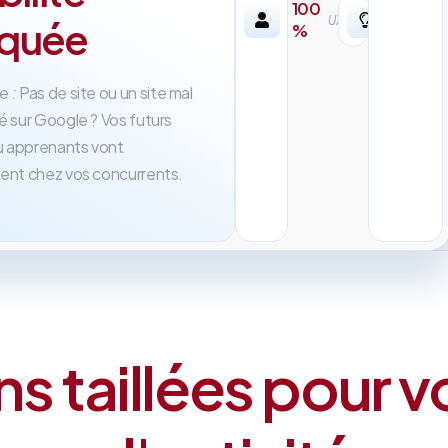
inutile
100
r-
UX/UI
oquée
%
sure
Problème :
Des agences
traditionnelles qui mettent 6 
e :
Pas de site ou un site mal
à livrer et vous facturent des
é sur Google ? Vos futurs
abonnements incompréhensib
ou apprenants vont
ent chez vos concurrents.
ns taillées pour v