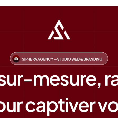
SIPHERA AGENCY — STUDIO WEB & BRANDING
 sur-mesure, r
ur captiver vos