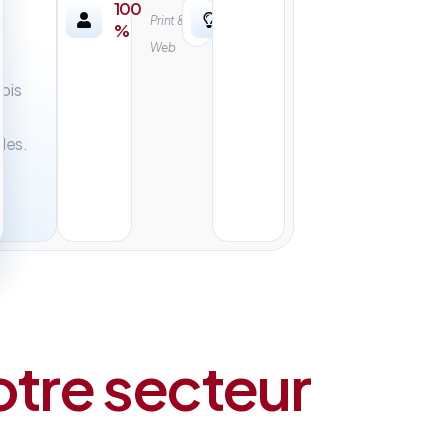
100
Print &
%
Web
mois
les.
otre secteur