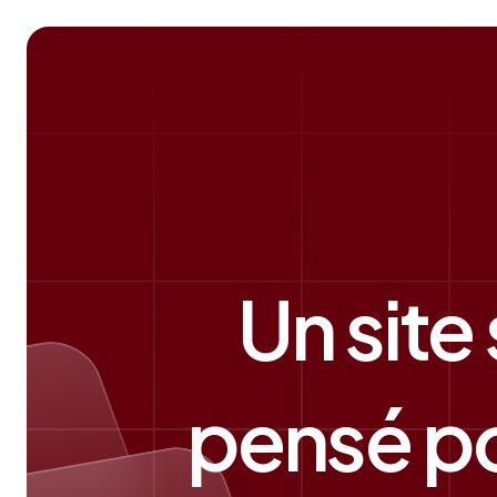
Un site
pensé po