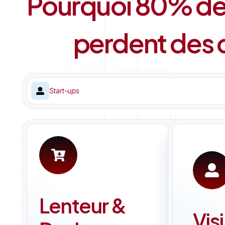
Pourquoi 80% des
perdent des o
Start-ups
Lenteur &
Visi