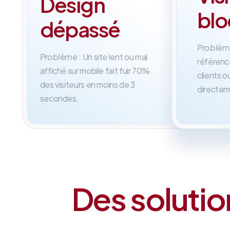
Design
100
Su
bl
%
me
dépassé
Problèm
Problème :
Un site lent ou mal
référenc
affiché sur mobile fait fuir 70%
clients 
des visiteurs en moins de 3
directem
secondes.
Des solutio