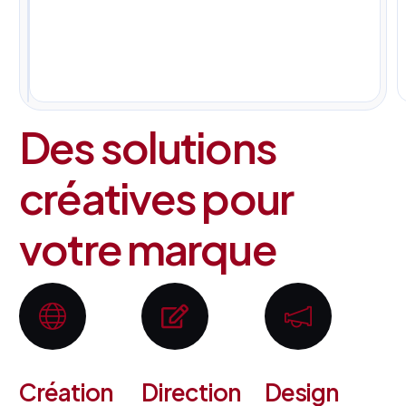
pour
tous
vos
projets.
Des solutions
créatives pour
votre marque
Création
Direction
Design