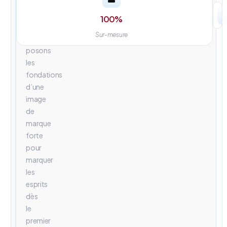
univers
visuels
100
%
percutants.
Sur-mesure
Nous
posons
les
fondations
d’une
image
de
marque
forte
pour
marquer
les
esprits
dès
le
premier