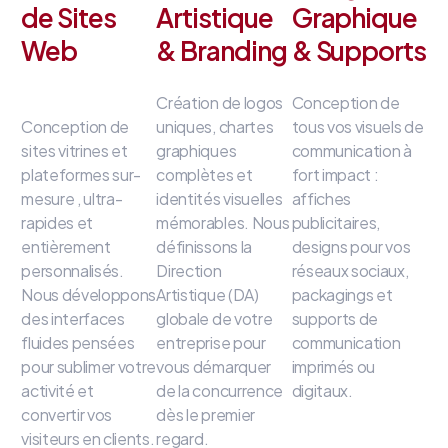
de Sites
Artistique
Graphique
Web
& Branding
& Supports
Création de logos
Conception de
Conception de
uniques, chartes
tous vos visuels de
sites vitrines et
graphiques
communication à
plateformes sur-
complètes et
fort impact
:
mesure
, ultra-
identités visuelles
affiches
rapides et
mémorables
.
Nous
publicitaires,
entièrement
définissons la
designs pour vos
personnalisés
.
Direction
réseaux sociaux,
Nous développons
Artistique (DA)
packagings et
des interfaces
globale de votre
supports de
fluides
pensées
entreprise
pour
communication
pour sublimer votre
vous démarquer
imprimés ou
activité et
de la concurrence
digitaux
.
convertir vos
dès le premier
visiteurs en clients
.
regard
.