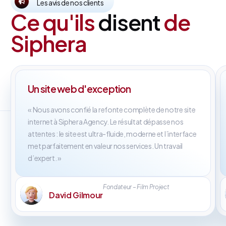
Les avis de nos clients
Ce qu'ils
disent
de
Siphera
Un site web d'exception
« Nous avons confié la refonte complète de notre site
internet à Siphera Agency. Le résultat dépasse nos
attentes : le site est ultra-fluide, moderne et l’interface
met parfaitement en valeur nos services. Un travail
d’expert. »
Fondateur – Film Project
David Gilmour