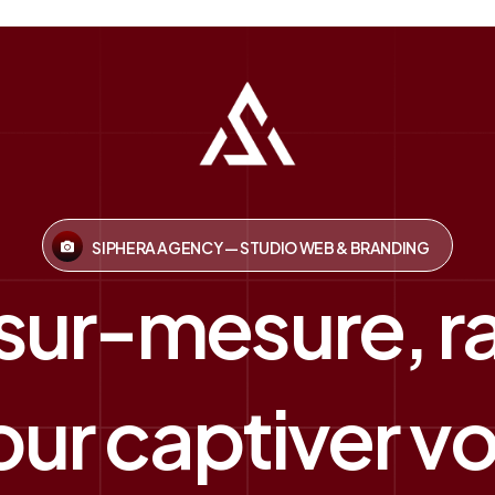
SIPHERA AGENCY — STUDIO WEB & BRANDING
 sur-mesure, r
ur captiver vos