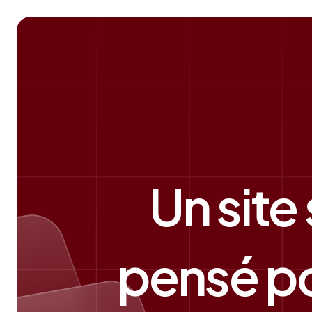
Un site
pensé po