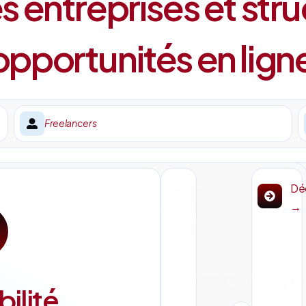
 entreprises et stru
pportunités en lign
Freelancers
Découvrir
Déc
→
→
Complexité
bilité