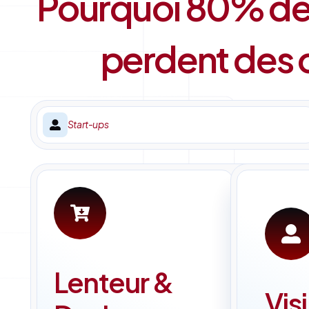
Pourquoi 80% des
perdent des o
Start-ups
Lenteur &
Visi