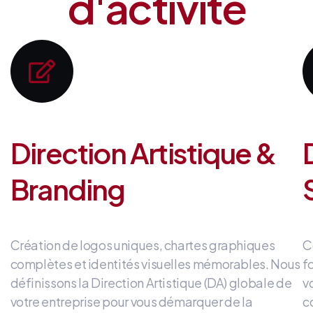
d'activité
Direction Artistique &
Branding
Création de logos uniques, chartes graphiques
C
complètes et identités visuelles mémorables
.
Nous
f
définissons la Direction Artistique (DA) globale de
v
votre entreprise
pour vous démarquer de la
c