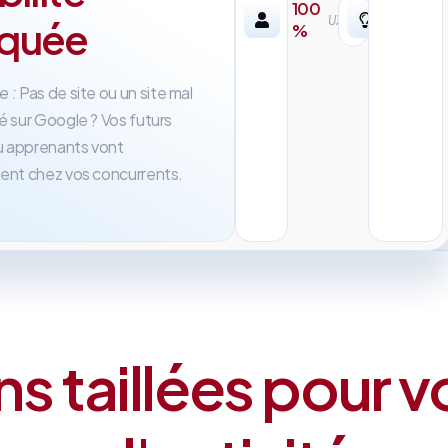
inutile
100
r-
UX/UI
oquée
%
sure
Problème :
Des agences
traditionnelles qui mettent 6 
e :
Pas de site ou un site mal
à livrer et vous facturent des
é sur Google ? Vos futurs
abonnements incompréhensib
ou apprenants vont
ent chez vos concurrents.
ns taillées pour v