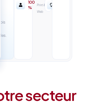
100
Print &
%
Web
mois
les.
otre secteur