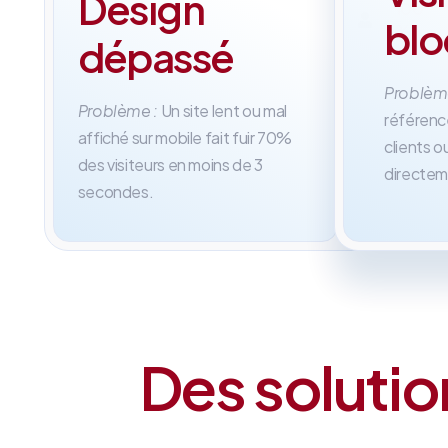
Design
100
Su
bl
%
me
dépassé
Problèm
Problème :
Un site lent ou mal
référenc
affiché sur mobile fait fuir 70%
clients 
des visiteurs en moins de 3
directem
secondes.
Des solutio