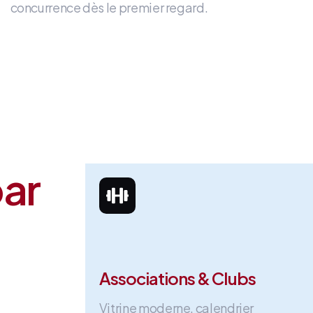
concurrence dès le premier regard
.
par
Associations & Clubs
Vitrine moderne, calendrier