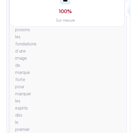
univers
visuels
100
%
percutants.
Sur-mesure
Nous
posons
les
fondations
d’une
image
de
marque
forte
pour
marquer
les
esprits
dès
le
premier