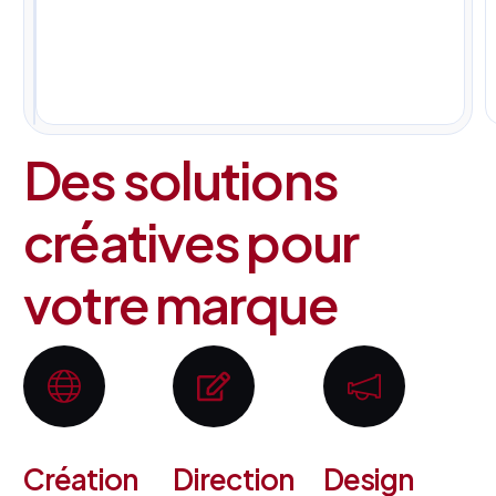
pour
tous
vos
projets.
Des solutions
créatives pour
votre marque
Création
Direction
Design