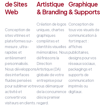
de Sites
Artistique
Graphique
Web
& Branding
& Supports
Création de logos
Conception de
Conception de
uniques, chartes
tous vos visuels de
sites vitrines et
graphiques
communication à
plateformes sur-
complètes et
fort impact
:
mesure
, ultra-
identités visuelles
affiches
rapides et
mémorables
.
Nous
publicitaires,
entièrement
définissons la
designs pour vos
personnalisés
.
Direction
réseaux sociaux,
Nous développons
Artistique (DA)
packagings et
des interfaces
globale de votre
supports de
fluides
pensées
entreprise
pour
communication
pour sublimer votre
vous démarquer
imprimés ou
activité et
de la concurrence
digitaux
.
convertir vos
dès le premier
visiteurs en clients
.
regard
.