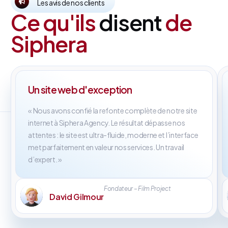
Les avis de nos clients
Ce qu'ils
disent
de
Siphera
Un site web d'exception
« Nous avons confié la refonte complète de notre site
internet à Siphera Agency. Le résultat dépasse nos
attentes : le site est ultra-fluide, moderne et l’interface
met parfaitement en valeur nos services. Un travail
d’expert. »
Fondateur – Film Project
David Gilmour