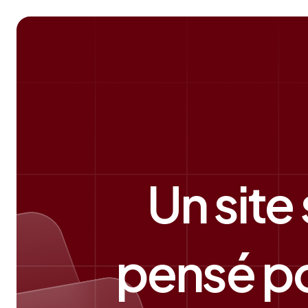
Un site
pensé po