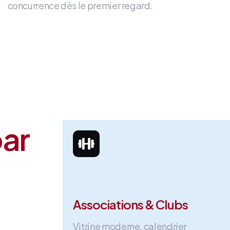
concurrence dès le premier regard
.
par
Associations & Clubs
Vitrine moderne, calendrier