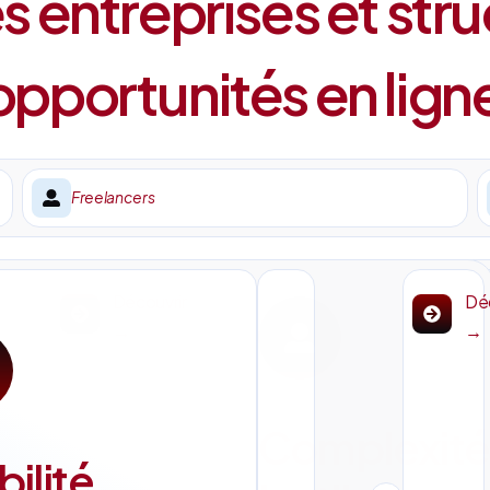
 entreprises et stru
pportunités en lign
Freelancers
Découvrir
Déc
→
→
Complexité
bilité