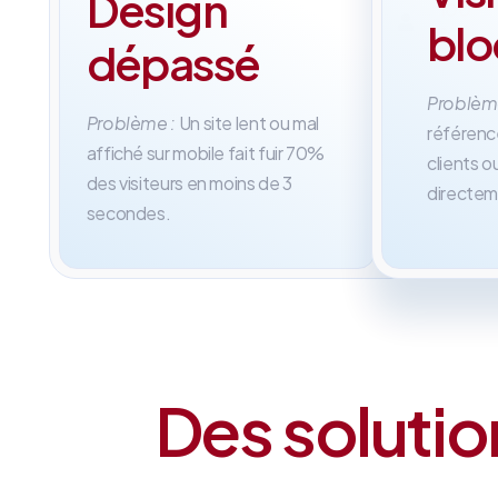
Design
100
Su
bl
%
me
dépassé
Problèm
Problème :
Un site lent ou mal
référenc
affiché sur mobile fait fuir 70%
clients 
des visiteurs en moins de 3
directem
secondes.
Des solutio