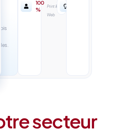
100
Print &
%
Web
mois
les.
otre secteur