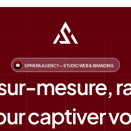
SIPHERA AGENCY — STUDIO WEB & BRANDING
 sur-mesure, r
ur captiver vos