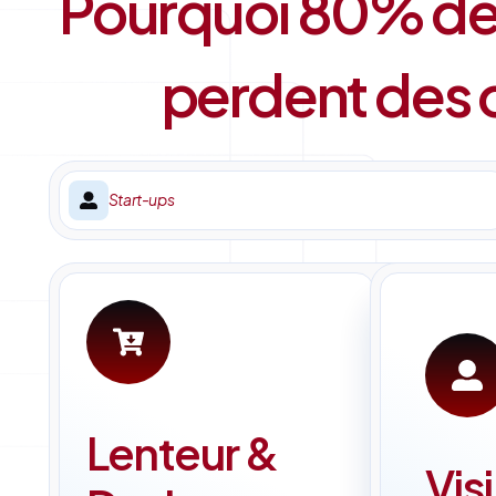
Pourquoi 80% des
perdent des o
Start-ups
Lenteur &
Visi