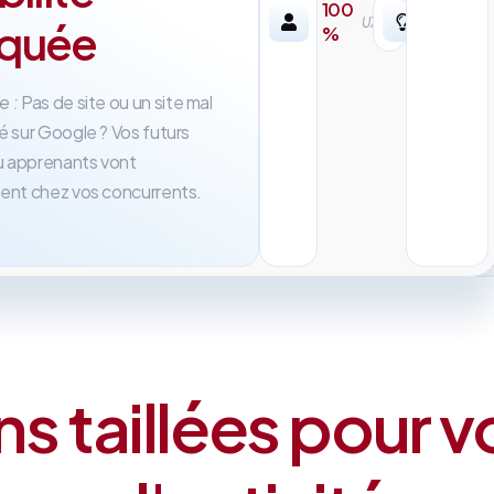
inutile
100
r-
UX/UI
oquée
%
sure
Problème :
Des agences
traditionnelles qui mettent 6 
e :
Pas de site ou un site mal
à livrer et vous facturent des
é sur Google ? Vos futurs
abonnements incompréhensib
ou apprenants vont
ent chez vos concurrents.
ns taillées pour v