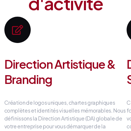
d'activité
Direction Artistique &
Branding
Création de logos uniques, chartes graphiques
C
complètes et identités visuelles mémorables
.
Nous
f
définissons la Direction Artistique (DA) globale de
v
votre entreprise
pour vous démarquer de la
c