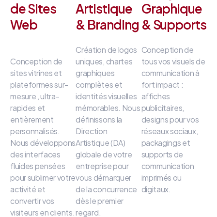
de Sites
Artistique
Graphique
Web
& Branding
& Supports
Création de logos
Conception de
Conception de
uniques, chartes
tous vos visuels de
sites vitrines et
graphiques
communication à
plateformes sur-
complètes et
fort impact
:
mesure
, ultra-
identités visuelles
affiches
rapides et
mémorables
.
Nous
publicitaires,
entièrement
définissons la
designs pour vos
personnalisés
.
Direction
réseaux sociaux,
Nous développons
Artistique (DA)
packagings et
des interfaces
globale de votre
supports de
fluides
pensées
entreprise
pour
communication
pour sublimer votre
vous démarquer
imprimés ou
activité et
de la concurrence
digitaux
.
convertir vos
dès le premier
visiteurs en clients
.
regard
.