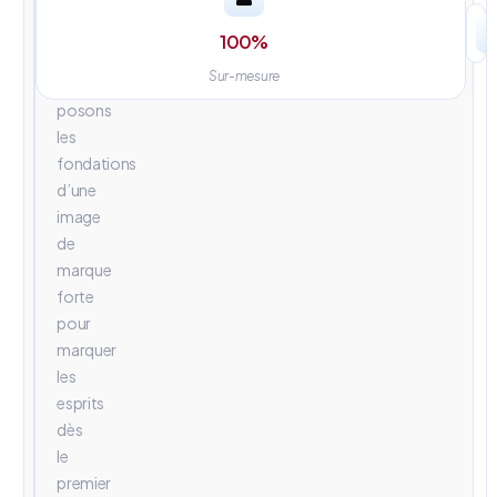
univers
visuels
100
%
percutants.
Sur-mesure
Nous
posons
les
fondations
d’une
image
de
marque
forte
pour
marquer
les
esprits
dès
le
premier