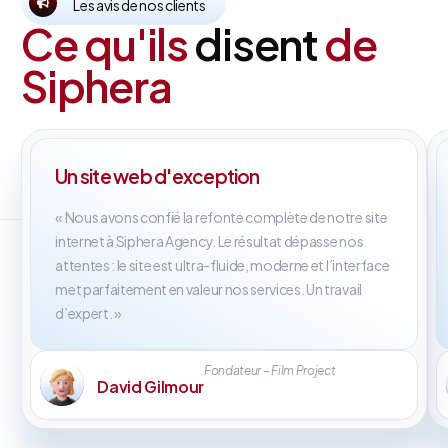
Les avis de nos clients
Ce qu'ils
disent
de
Siphera
Un site web d'exception
« Nous avons confié la refonte complète de notre site
internet à Siphera Agency. Le résultat dépasse nos
attentes : le site est ultra-fluide, moderne et l’interface
met parfaitement en valeur nos services. Un travail
d’expert. »
Fondateur – Film Project
David Gilmour