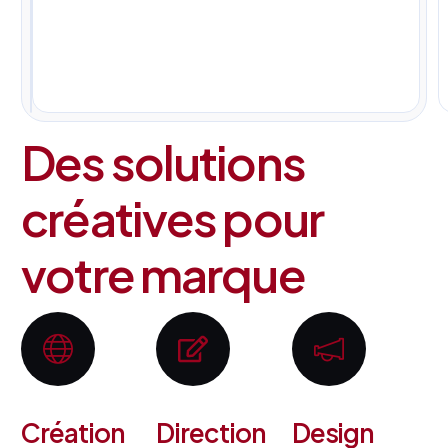
pour
tous
vos
projets.
Des solutions
créatives pour
votre marque
Création
Direction
Design