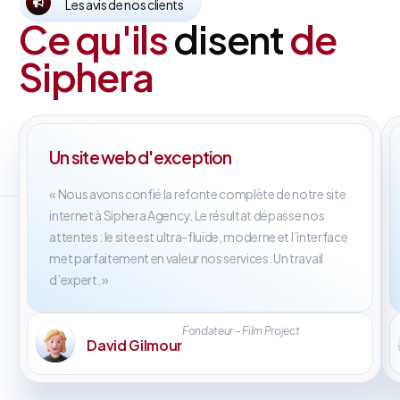
Les avis de nos clients
Ce qu'ils
disent
de
Siphera
Un site web d'exception
« Nous avons confié la refonte complète de notre site
internet à Siphera Agency. Le résultat dépasse nos
attentes : le site est ultra-fluide, moderne et l’interface
met parfaitement en valeur nos services. Un travail
d’expert. »
Fondateur – Film Project
David Gilmour