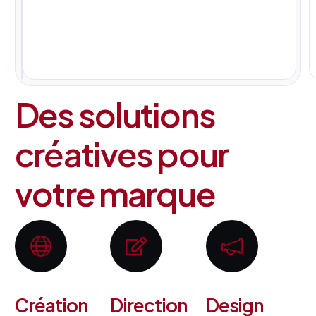
pour
tous
vos
projets.
Des solutions
créatives pour
votre marque
Création
Direction
Design