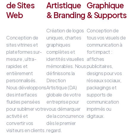
de Sites
Artistique
Graphique
Web
& Branding
& Supports
Création de logos
Conception de
Conception de
uniques, chartes
tous vos visuels de
sites vitrines et
graphiques
communication à
plateformes sur-
complètes et
fort impact
:
mesure
, ultra-
identités visuelles
affiches
rapides et
mémorables
.
Nous
publicitaires,
entièrement
définissons la
designs pour vos
personnalisés
.
Direction
réseaux sociaux,
Nous développons
Artistique (DA)
packagings et
des interfaces
globale de votre
supports de
fluides
pensées
entreprise
pour
communication
pour sublimer votre
vous démarquer
imprimés ou
activité et
de la concurrence
digitaux
.
convertir vos
dès le premier
visiteurs en clients
.
regard
.