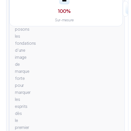
univers
visuels
100
%
percutants.
Sur-mesure
Nous
posons
les
fondations
d’une
image
de
marque
forte
pour
marquer
les
esprits
dès
le
premier