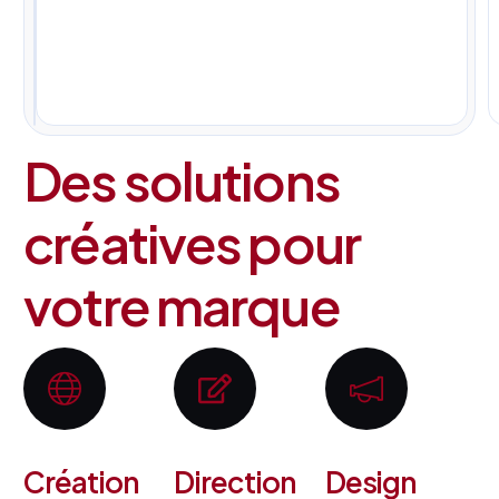
pour
tous
vos
projets.
Des solutions
créatives pour
votre marque
Création
Direction
Design