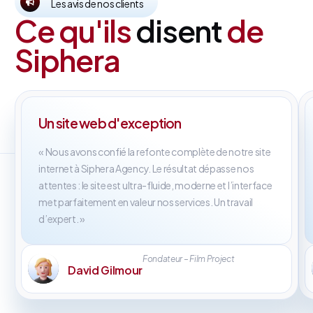
Les avis de nos clients
Ce qu'ils
disent
de
Siphera
Un site web d'exception
« Nous avons confié la refonte complète de notre site
internet à Siphera Agency. Le résultat dépasse nos
attentes : le site est ultra-fluide, moderne et l’interface
met parfaitement en valeur nos services. Un travail
d’expert. »
Fondateur – Film Project
David Gilmour