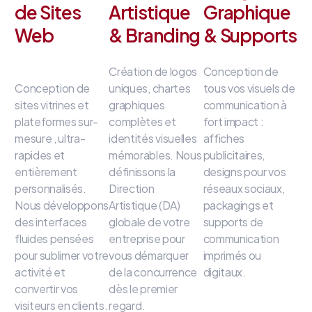
de Sites
Artistique
Graphique
Web
& Branding
& Supports
Création de logos
Conception de
Conception de
uniques, chartes
tous vos visuels de
sites vitrines et
graphiques
communication à
plateformes sur-
complètes et
fort impact
:
mesure
, ultra-
identités visuelles
affiches
rapides et
mémorables
.
Nous
publicitaires,
entièrement
définissons la
designs pour vos
personnalisés
.
Direction
réseaux sociaux,
Nous développons
Artistique (DA)
packagings et
des interfaces
globale de votre
supports de
fluides
pensées
entreprise
pour
communication
pour sublimer votre
vous démarquer
imprimés ou
activité et
de la concurrence
digitaux
.
convertir vos
dès le premier
visiteurs en clients
.
regard
.