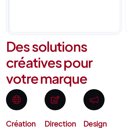
pour
tous
vos
projets.
Des solutions
créatives pour
votre marque
Création
Direction
Design