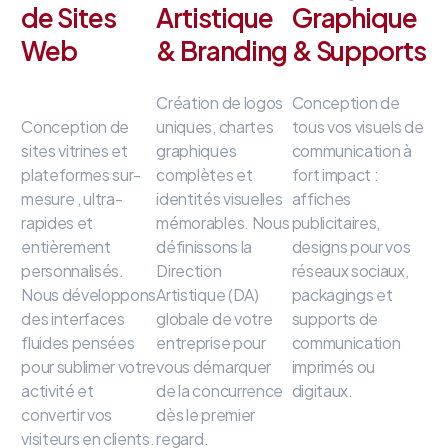
de Sites
Artistique
Graphique
Web
& Branding
& Supports
Création de logos
Conception de
Conception de
uniques, chartes
tous vos visuels de
sites vitrines et
graphiques
communication à
plateformes sur-
complètes et
fort impact
:
mesure
, ultra-
identités visuelles
affiches
rapides et
mémorables
.
Nous
publicitaires,
entièrement
définissons la
designs pour vos
personnalisés
.
Direction
réseaux sociaux,
Nous développons
Artistique (DA)
packagings et
des interfaces
globale de votre
supports de
fluides
pensées
entreprise
pour
communication
pour sublimer votre
vous démarquer
imprimés ou
activité et
de la concurrence
digitaux
.
convertir vos
dès le premier
visiteurs en clients
.
regard
.