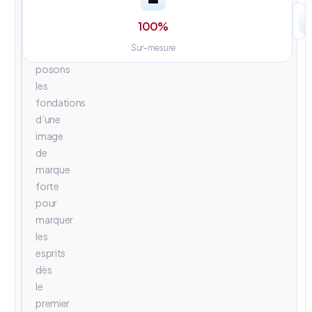
univers
visuels
100
%
percutants.
Sur-mesure
Nous
posons
les
fondations
d’une
image
de
marque
forte
pour
marquer
les
esprits
dès
le
premier