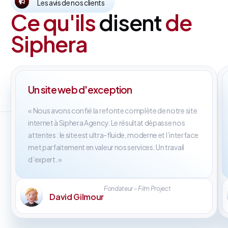
Les avis de nos clients
Ce qu'ils
disent
de
Siphera
Un site web d'exception
« Nous avons confié la refonte complète de notre site
internet à Siphera Agency. Le résultat dépasse nos
attentes : le site est ultra-fluide, moderne et l’interface
met parfaitement en valeur nos services. Un travail
d’expert. »
Fondateur – Film Project
David Gilmour