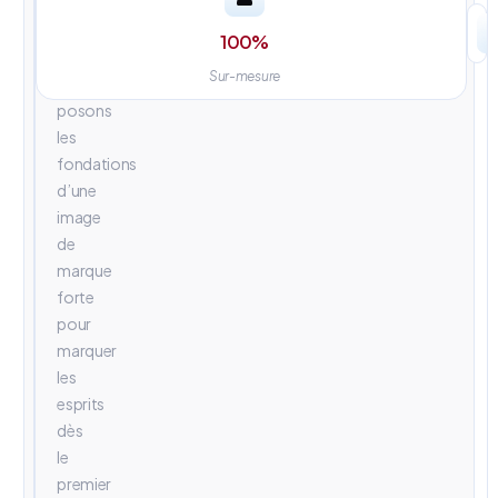
univers
visuels
100
%
percutants.
Sur-mesure
Nous
posons
les
fondations
d’une
image
de
marque
forte
pour
marquer
les
esprits
dès
le
premier