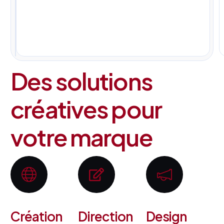
pour
tous
vos
projets.
Des solutions
créatives pour
votre marque
Création
Direction
Design