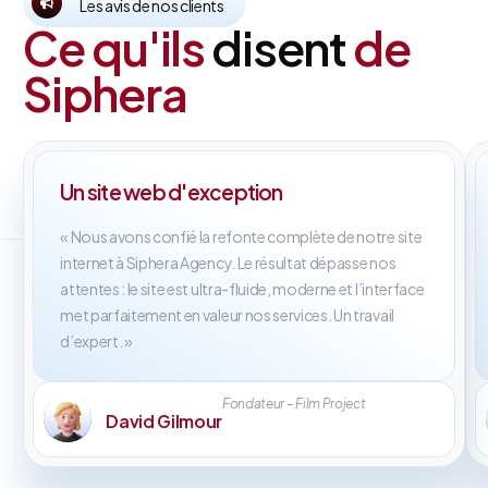
Les avis de nos clients
Ce qu'ils
disent
de
Siphera
Un site web d'exception
« Nous avons confié la refonte complète de notre site
internet à Siphera Agency. Le résultat dépasse nos
attentes : le site est ultra-fluide, moderne et l’interface
met parfaitement en valeur nos services. Un travail
d’expert. »
Fondateur – Film Project
David Gilmour