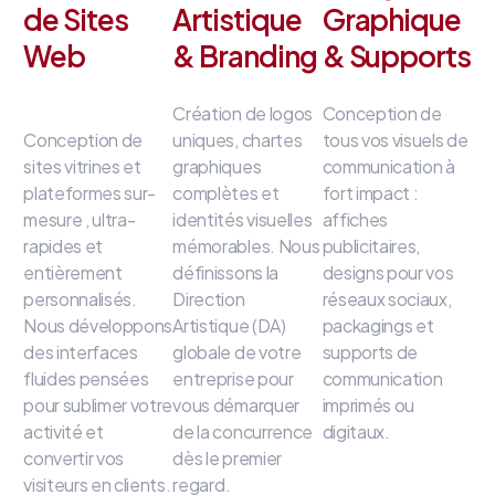
de Sites
Artistique
Graphique
Web
& Branding
& Supports
Création de logos
Conception de
Conception de
uniques, chartes
tous vos visuels de
sites vitrines et
graphiques
communication à
plateformes sur-
complètes et
fort impact
:
mesure
, ultra-
identités visuelles
affiches
rapides et
mémorables
.
Nous
publicitaires,
entièrement
définissons la
designs pour vos
personnalisés
.
Direction
réseaux sociaux,
Nous développons
Artistique (DA)
packagings et
des interfaces
globale de votre
supports de
fluides
pensées
entreprise
pour
communication
pour sublimer votre
vous démarquer
imprimés ou
activité et
de la concurrence
digitaux
.
convertir vos
dès le premier
visiteurs en clients
.
regard
.